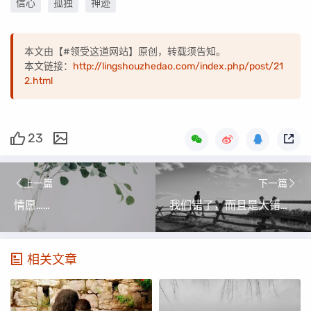
信心
孤独
神迹
本文由【#领受这道网站】原创，转载须告知。
本文链接：
http://lingshouzhedao.com/index.php/post/21
2.html
23
上一篇
下一篇
情愿……
我们错了，而且是大错特错！
相关文章