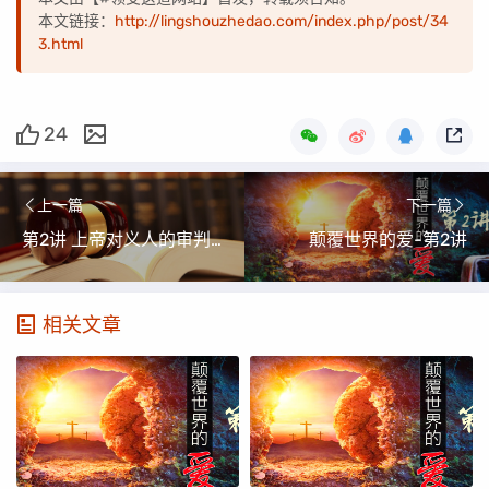
本文链接：
http://lingshouzhedao.com/index.php/post/34
3.html
24
上一篇
下一篇
第2讲 上帝对义人的审判！
颠覆世界的爱-第2讲
相关文章