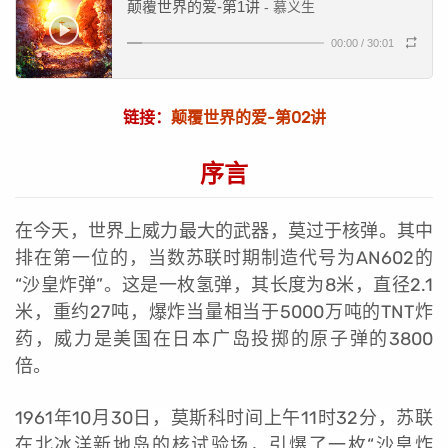
颠覆世界的爱-第1讲
- 慕义生
00:00
/
30:01
链接：
颠覆世界的爱-第02讲
序言
在今天，世界上威力最大的武器，莫过于核弹。其中
排在第一位的，当数苏联时期制造代号为AN602的
“沙皇炸弹”。这是一枚氢弹，其长度为8米，直径2.1
米，重约27吨，爆炸当量相当于5000万吨的TNT炸
药，威力是美国在日本广岛投掷的原子弹的3800
倍。
1961
年10月30日，莫斯科时间上午11时32分，苏联
在
北冰洋新地岛的
核试验场，引爆了一枚“沙皇炸