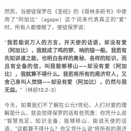
然而，当使徒保罗在《圣经》的《哥林多前书》中使
用了“阿加比”（agape）这个词来代表真正的“爱”
时，所有人都傻眼了。使徒保罗说：
“
我若能说万人的方言，并天使的话语，却没有爱
（阿加比），我就成了鸣的锣、响的钹一般。我若有
先知讲道之能，也明白各样的奥秘、各样的知识，而
且有全备的信，叫我能够移山——却没有爱（阿加
比），我就算不得什么。我若将所有的周济穷人，又
舍己身叫人焚烧——却没有爱（阿加比），仍然与我
无益。
”（林前13:2-3）
今天，如果我们不了解在公元1世纪，人们对爱的理
解是什么，就会觉得保罗的话有些荒唐：你凭什么说
“智慧充足、知识全备、能够移山、能说天使的话
语，”这都算不得什么？你又凭什么说“将所有的周济