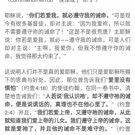
耶稣说，“
你们若爱我，就必遵守我的诫命。
”可是现
今有很多基督徒，却对主说：“因为我爱祢，所以就
不需要遵守祢的诫命了！”这是不是很荒唐？主耶稣
说：你若是爱我，就必——遵守我的诫命。可是人们
却对主说：“主啊，我爱你，但我不想遵守你的诫
命，我觉得那太约束了。”
这说明人们并不是真的爱耶稣，他们只是爱耶稣所赐
下的恩典与好处。因此，那位曾告诉我们“
爱里没有
惧怕
”（约壹4:18）的使徒约翰，在同一卷书中，清
楚地告诫我们：“
人若说‘我认识祂’，却不遵守祂的诫
命，便是说谎话的，真理也不在他心里了。
”（约壹
2:4）并且，“
我们若爱上帝，又遵守祂的诫命，从此
就知道我们爱上帝的儿女。我们遵守上帝的诫命，这
就是爱祂了，并且他的诫命不是难守的。
”（约壹