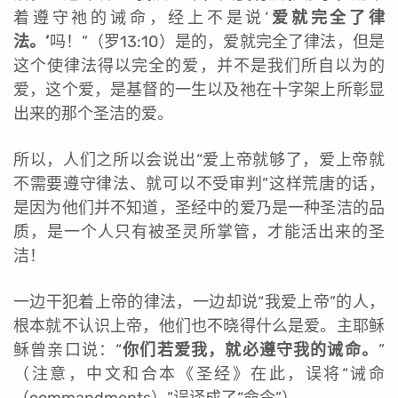
着遵守祂的诫命，经上不是说‘
爱就完全了律
法。’
吗！”（罗13:10）是的，爱就完全了律法，但是
这个使律法得以完全的爱，并不是我们所自以为的
爱，这个爱，是基督的一生以及祂在十字架上所彰显
出来的那个圣洁的爱。
所以，人们之所以会说出“爱上帝就够了，爱上帝就
不需要遵守律法、就可以不受审判”这样荒唐的话，
是因为他们并不知道，圣经中的爱乃是一种圣洁的品
质，是一个人只有被圣灵所掌管，才能活出来的圣
洁！
一边干犯着上帝的律法，一边却说“我爱上帝”的人，
根本就不认识上帝，他们也不晓得什么是爱。主耶稣
稣曾亲口说：“
你们若爱我，就必遵守我的诫命。
”
（注意，中文和合本《圣经》在此，误将“诫命
（commandments）”误译成了“命令”）