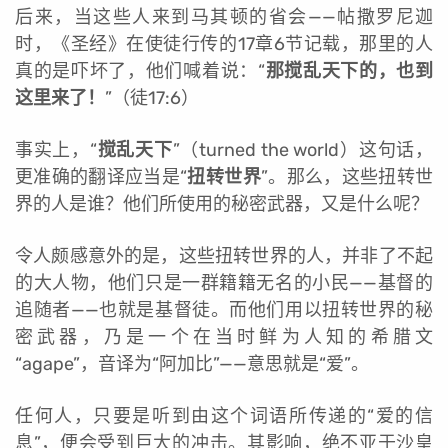
后来，当这些人来到马其顿的省会——帖撒罗尼迦
时，《圣经》在使徒行传的17章6节记载，那里的人
真的是吓坏了，他们喊着说：“
那搅乱天下的，也到
这里来了！
”（徒17:6）
事实上，“
搅乱天下
”（turned the world）这句话，
更准确的翻译应当是“
扭转世界
”。那么，这些扭转世
界的人是谁？他们所使用的秘密武器，又是什么呢？
令人颇感意外的是，这些扭转世界的人，并非了不起
的大人物，他们只是一群籍籍无名的小民——基督的
追随者——也就是基督徒。而他们用以扭转世界的秘
密武器，乃是一个在当时鲜为人知的希腊文
“agape”，音译为“阿加比”——意思就是“爱”。
任何人，只要是听到由这个词语所传递的“爱的信
息”，便会受到巨大的冲击。其影响，绝不亚于沙皇