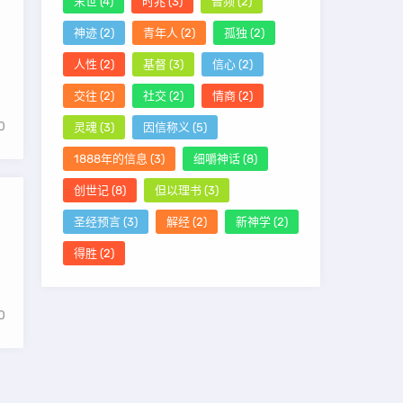
末世
(4)
时兆
(3)
音频
(2)
神迹
(2)
青年人
(2)
孤独
(2)
人性
(2)
基督
(3)
信心
(2)
交往
(2)
社交
(2)
情商
(2)
0
灵魂
(3)
因信称义
(5)
1888年的信息
(3)
细嚼神话
(8)
创世记
(8)
但以理书
(3)
圣经预言
(3)
解经
(2)
新神学
(2)
得胜
(2)
0