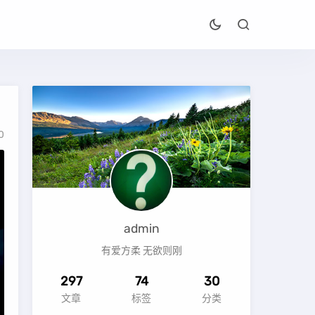
0
admin
有爱方柔 无欲则刚
297
74
30
文章
标签
分类