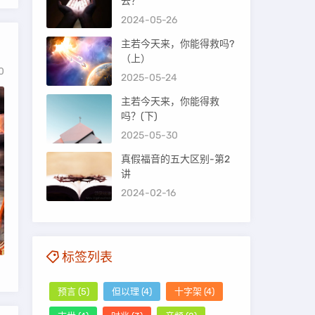
去？
2024-05-26
主若今天来，你能得救吗?
（上）
0
2025-05-24
主若今天来，你能得救
吗？(下)
2025-05-30
真假福音的五大区别-第2
讲
2024-02-16
标签列表
预言
(5)
但以理
(4)
十字架
(4)