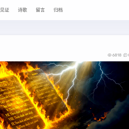
见证
诗歌
留言
归档
6818