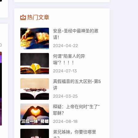
热门文章
安息-圣经中最神圣的邀
请！
0
2024-04-22
何谓“陷害人的异
端”？！！！
2024-07-13
真假福音的五大区别-第5
讲
2024-03-25
释疑：上帝在何时“生了”
耶稣？
2024-08-18
弟兄姊妹，你要往哪里