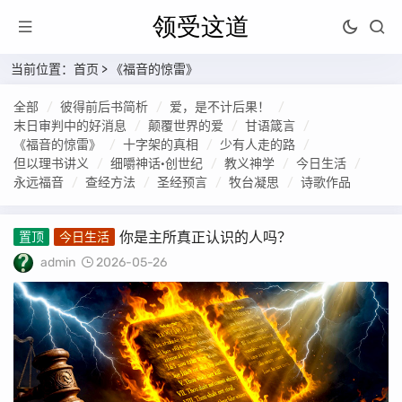
当前位置：
首页
>
《福音的惊雷》
全部
彼得前后书简析
爱，是不计后果！
末日审判中的好消息
颠覆世界的爱
甘语箴言
《福音的惊雷》
十字架的真相
少有人走的路
但以理书讲义
细嚼神话·创世纪
教义神学
今日生活
永远福音
查经方法
圣经预言
牧台凝思
诗歌作品
你是主所真正认识的人吗？
置顶
今日生活
admin
2026-05-26