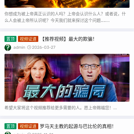
你想成为被上帝真正认识的人吗？上帝会认识什么人？或者说，什
么人会被上帝所认识呢？今天我们就来探讨这个问题……...
【推荐视频】最大的欺骗！
置顶
视频证道
admin
2026-03-27
希望大家将这个视频推荐给更多需要的人。愿上帝赐福您！...
罗马天主教的起源与巴比伦的真相！
置顶
视频证道