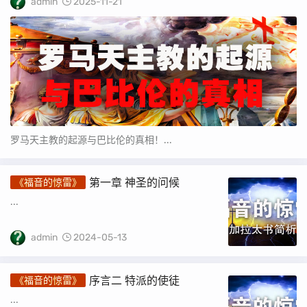
admin
2025-11-21
罗马天主教的起源与巴比伦的真相！...
​第一章 神圣的问候
《福音的惊雷》
...
admin
2024-05-13
序言二 特派的使徒
《福音的惊雷》
...